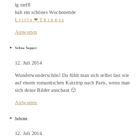
lg steffi
hab ein schönes Wochenende
L i t t l e ❤ T h i n g s s
Antworten
Selina Supper
12. Juli 2014
Wunderwunderschön! Da fühlt man sich selbst fast wie
auf einem romantischen Kurztrip nach Paris, wenn man
sich deine Bilder anschaut 🙂
Antworten
Sabrina
12. Juli 2014