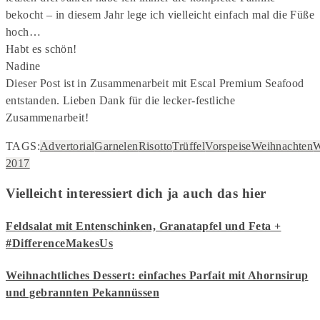
bekocht – in diesem Jahr lege ich vielleicht einfach mal die Füße
hoch…
Habt es schön!
Nadine
Dieser Post ist in Zusammenarbeit mit Escal Premium Seafood
entstanden. Lieben Dank für die lecker-festliche
Zusammenarbeit!
TAGS:
Advertorial
Garnelen
Risotto
Trüffel
Vorspeise
Weihnachten
W
2017
Vielleicht interessiert dich ja auch das hier
Feldsalat mit Entenschinken, Granatapfel und Feta +
#DifferenceMakesUs
Weihnachtliches Dessert: einfaches Parfait mit Ahornsirup
und gebrannten Pekannüssen